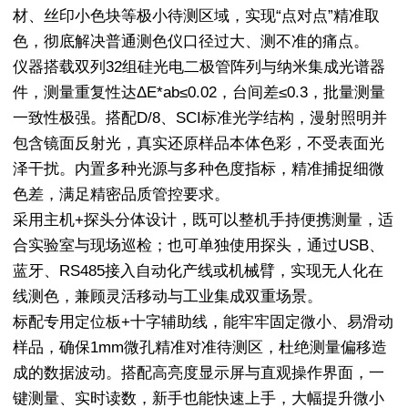
材、丝印小色块等极小待测区域，实现“点对点”精准取
色，彻底解决普通测色仪口径过大、测不准的痛点。
仪器搭载双列32组硅光电二极管阵列与纳米集成光谱器
件，测量重复性达ΔE*ab≤0.02，台间差≤0.3，批量测量
一致性极强。搭配D/8、SCI标准光学结构，漫射照明并
包含镜面反射光，真实还原样品本体色彩，不受表面光
泽干扰。内置多种光源与多种色度指标，精准捕捉细微
色差，满足精密品质管控要求。
采用主机+探头分体设计，既可以整机手持便携测量，适
合实验室与现场巡检；也可单独使用探头，通过USB、
蓝牙、RS485接入自动化产线或机械臂，实现无人化在
线测色，兼顾灵活移动与工业集成双重场景。
标配专用定位板+十字辅助线，能牢牢固定微小、易滑动
样品，确保1mm微孔精准对准待测区，杜绝测量偏移造
成的数据波动。搭配高亮度显示屏与直观操作界面，一
键测量、实时读数，新手也能快速上手，大幅提升微小