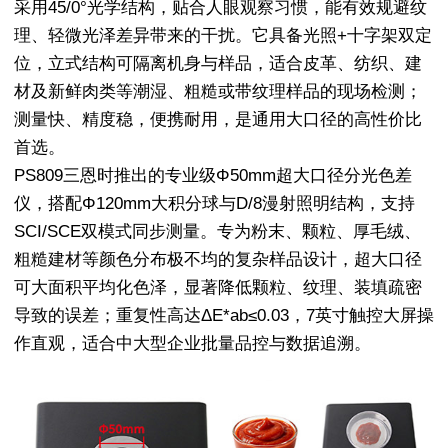
采用45/0°光学结构，贴合人眼观察习惯，能有效规避纹
理、轻微光泽差异带来的干扰。它具备光照+十字架双定
位，立式结构可隔离机身与样品，适合皮革、纺织、建
材及新鲜肉类等潮湿、粗糙或带纹理样品的现场检测；
测量快、精度稳，便携耐用，是通用大口径的高性价比
首选。
PS809三恩时推出的专业级Φ50mm超大口径分光色差
仪，搭配Φ120mm大积分球与D/8漫射照明结构，支持
SCI/SCE双模式同步测量。专为粉末、颗粒、厚毛绒、
粗糙建材等颜色分布极不均的复杂样品设计，超大口径
可大面积平均化色泽，显著降低颗粒、纹理、装填疏密
导致的误差；重复性高达ΔE*ab≤0.03，7英寸触控大屏操
作直观，适合中大型企业批量品控与数据追溯。