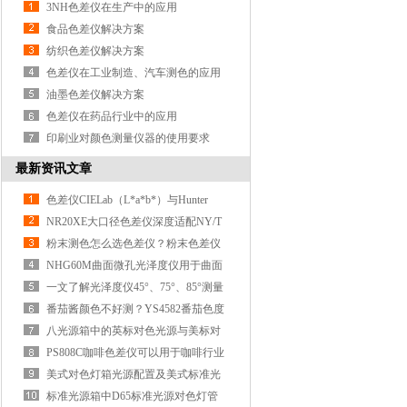
3NH色差仪在生产中的应用
食品色差仪解决方案
纺织色差仪解决方案
色差仪在工业制造、汽车测色的应用
油墨色差仪解决方案
色差仪在药品行业中的应用
印刷业对颜色测量仪器的使用要求
最新资讯文章
色差仪CIELab（L*a*b*）与Hunter
Lab（Lab）区别解读
NR20XE大口径色差仪深度适配NY/T
821-2019肉色测色标准
粉末测色怎么选色差仪？粉末色差仪
的选型推荐
NHG60M曲面微孔光泽度仪用于曲面
酒瓶光泽度的测量
一文了解光泽度仪45°、75°、85°测量
角的适用范围
番茄酱颜色不好测？YS4582番茄色度
仪专测番茄酱颜色！
八光源箱中的英标对色光源与美标对
色光源怎么配合使用？
PS808C咖啡色差仪可以用于咖啡行业
哪些色度指标检测？
美式对色灯箱光源配置及美式标准光
源CWF和U30
标准光源箱中D65标准光源对色灯管