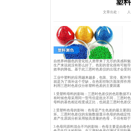
塑料
文章出处：
人
自然界种颜色的变化给人类带来了无尽的美感和魅
生产来说就没有那么好了。色彩的变化很有可能导
效率的降低。基于此三恩时色差仪的出现才会受到
工业中塑料的应用越来越多，包装、宣传、配件等
就是为了填补这个空缺，在色彩控制方面发挥作用
利用三恩时色差仪分析塑料色差的主要因素
1.受塑料母料的影响：三恩时色差仪的色彩数据
有时候色母采用同一型号但是批次不同，三恩时色
母料的基色相近程度成正比，也就是三恩时色差仪
2.受塑料色母的影响：色母是产生色差的最主要
坏。三恩时色差仪的实验数据显示色母的热稳定性
差产生原因分析采用较高质量的色母，不但有助于
3.色母同原料混合不均的影响：色母主要是由着
色产生巨大的影响。在三恩时色差仪测试不同剂量