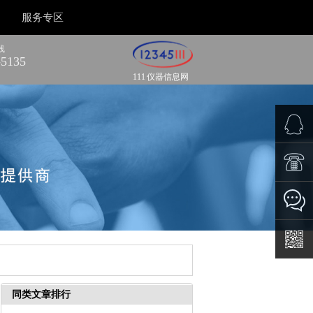
服务专区
线
-5135
111 仪器信息网
在线咨
询
联系电
话：400-
在线留
888-5135
言
二维码
同类文章排行