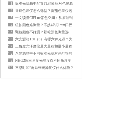
一般配置几支？
标准光源箱中配置TL84欧标对色光源
有什么作用？
番茄色差仪怎么选型？番茄色差仪选
PS808CT大口径色差仪！
一文读懂CIELuv颜色空间：从原理到
色差公式全解析！
纽扣颜色难测量？不妨试试1mm口径
分光测色仪PS401！
颗粒颜色不好测？颗粒颜色测量选
PS808颗粒分光色差仪！
六光源箱T50（6）有哪六种光源？为
什么配置CWF冷白光源？
三角度光泽度仪最大量程和最小量程
是多少GU？
八光源箱中不同标准光源对色灯管的
配置数量是几支？
NHG268三角度光泽度仪不同角度测
量光斑范围是多少mm？
三恩时60°角系列光泽度仪什么优势？
怎么选型？