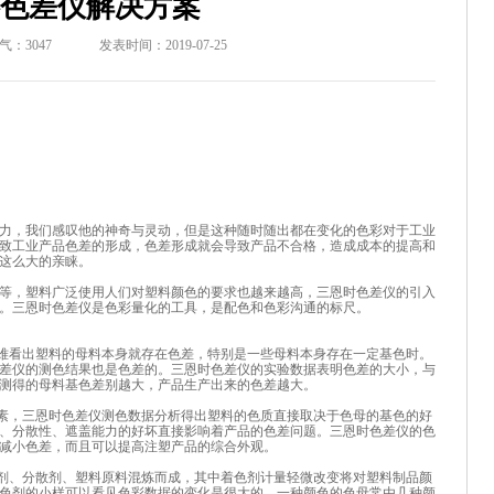
色差仪解决方案
气：
3047
发表时间：2019-07-25
力，我们感叹他的神奇与灵动，但是这种随时随出都在变化的色彩对于工业
致工业产品色差的形成，色差形成就会导致产品不合格，造成成本的提高和
这么大的亲睐。
等，塑料广泛使用人们对塑料颜色的要求也越来越高，三恩时色差仪的引入
。三恩时色差仪是色彩量化的工具，是配色和色彩沟通的标尺。
不难看出塑料的母料本身就存在色差，特别是一些母料本身存在一定基色时。
差仪的测色结果也是色差的。三恩时色差仪的实验数据表明色差的大小，与
测得的母料基色差别越大，产品生产出来的色差越大。
因素，三恩时色差仪测色数据分析得出塑料的色质直接取决于色母的基色的好
、分散性、遮盖能力的好坏直接影响着产品的色差问题。三恩时色差仪的色
减小色差，而且可以提高注塑产品的综合外观。
色剂、分散剂、塑料原料混炼而成，其中着色剂计量轻微改变将对塑料制品颜
色剂的小样可以看见色彩数据的变化是很大的，一种颜色的色母常由几种颜